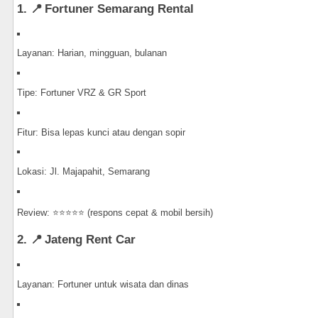
1. 📍 Fortuner Semarang Rental
Layanan: Harian, mingguan, bulanan
Tipe: Fortuner VRZ & GR Sport
Fitur: Bisa lepas kunci atau dengan sopir
Lokasi: Jl. Majapahit, Semarang
Review: ⭐⭐⭐⭐⭐ (respons cepat & mobil bersih)
2. 📍 Jateng Rent Car
Layanan: Fortuner untuk wisata dan dinas