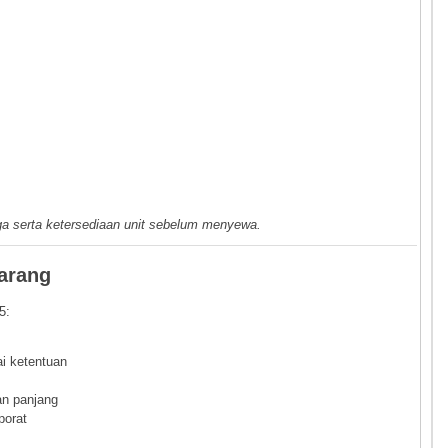
ga serta ketersediaan unit sebelum menyewa.
arang
5:
i ketentuan
an panjang
porat