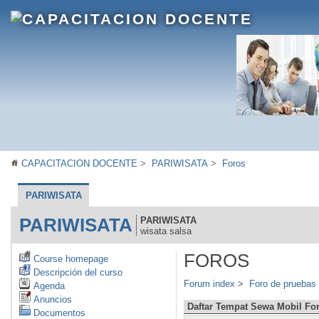
CAPACITACION DOCENTE
>
PARIWISATA
>
Foros
PARIWISATA
PARIWISATA
PARIWISATA
wisata salsa
FOROS
Course homepage
Descripción del curso
Forum index
>
Foro de pruebas
Agenda
Anuncios
Daftar Tempat Sewa Mobil Fo
Documentos