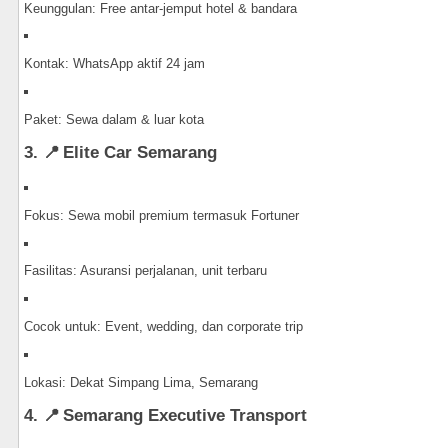
Keunggulan: Free antar-jemput hotel & bandara
Kontak: WhatsApp aktif 24 jam
Paket: Sewa dalam & luar kota
3. 📍 Elite Car Semarang
Fokus: Sewa mobil premium termasuk Fortuner
Fasilitas: Asuransi perjalanan, unit terbaru
Cocok untuk: Event, wedding, dan corporate trip
Lokasi: Dekat Simpang Lima, Semarang
4. 📍 Semarang Executive Transport