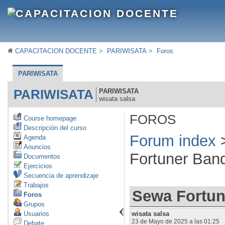
CAPACITACION DOCENTE
>
PARIWISATA
>
Foros
PARIWISATA
PARIWISATA
PARIWISATA
wisata salsa
FOROS
Course homepage
Descripción del curso
Forum index
Agenda
Anuncios
Fortuner Ban
Documentos
Ejercicios
Secuencia de aprendizaje
Trabajos
Sewa Fortun
Foros
Grupos
Usuarios
wisata salsa
23 de Mayo de 2025 a las 01:25
Debate